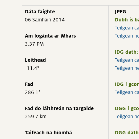
Dáta faighte
JPEG
06 Samhain 2014
Dubh is b
Teilgean c
Am logánta ar Mhars
Teilgean n
3:37 PM
IDG dath:
Leithead
Teilgean c
-11.4°
Teilgean n
Fad
IDG i gco
286.1°
Teilgean c
Fad do láithreán na targaide
DGG i gc
259.7 km
Teilgean n
Taifeach na híomhá
DGG dath