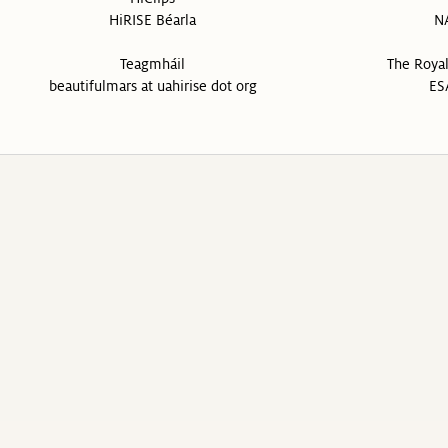
HiRISE Béarla
N
Teagmháil
The Roya
beautifulmars at uahirise dot org
ES