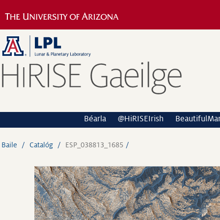
Béarla
@HiRISEIrish
BeautifulMa
Baile
Catalóg
ESP_038813_1685