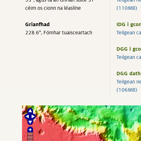
53°, agus tá an Ghrian suite 37°
Teilgean 
céim os cionn na léaslíne
(110MB)
Grianfhad
IDG i gco
228.6°, Fómhar tuaisceartach
Teilgean 
DGG i gc
Teilgean 
DGG dath
Teilgean 
(106MB)