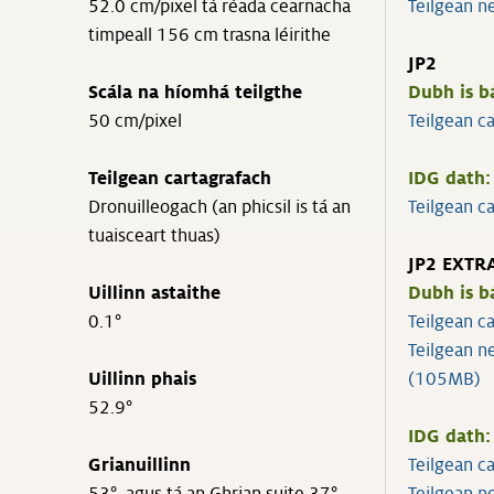
52.0 cm/pixel tá réada cearnacha
Teilgean n
timpeall 156 cm trasna léirithe
JP2
Scála na híomhá teilgthe
Dubh is b
50 cm/pixel
Teilgean 
Teilgean cartagrafach
IDG dath:
Dronuilleogach (an phicsil is tá an
Teilgean 
tuaisceart thuas)
JP2 EXTR
Uillinn astaithe
Dubh is b
0.1°
Teilgean 
Teilgean 
Uillinn phais
(105MB)
52.9°
IDG dath:
Grianuillinn
Teilgean 