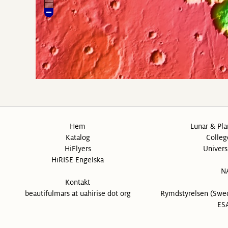
Hem
Lunar & Pla
Katalog
Colleg
HiFlyers
Univers
HiRISE Engelska
N
Kontakt
beautifulmars at uahirise dot org
Rymdstyrelsen (Swed
ESA