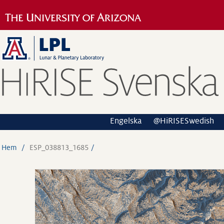
Engelska
@HiRISESwedish
Hem
ESP_038813_1685