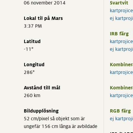
06 november 2014
Svartvit
kartprojic
Lokal til på Mars
ej kartproj
3:37 PM
IRB färg
Latitud
kartprojic
-11°
ej kartproj
Longitud
Kombiner
286°
kartprojic
Avstånd till mål
Kombiner
260 km
kartprojic
Bildupplösning
RGB färg
52 cm/pixel så objekt som är
ej kartproj
ungefär 156 cm långa är avbildade