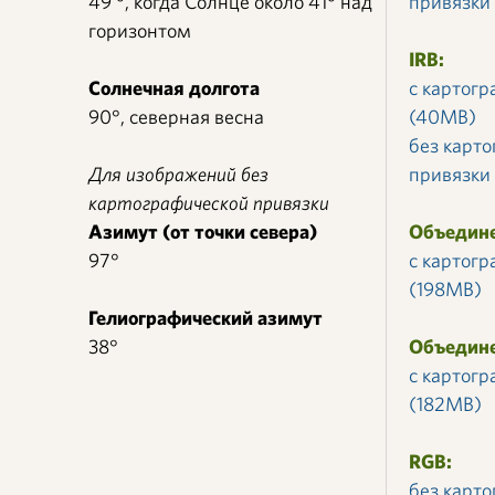
49 °, когда Солнце около 41° над
привязки
горизонтом
IRB:
Солнечная долгота
с картог
90°, северная весна
(40MB)
без карт
Для изображений без
привязки
картографической привязки
Азимут (от точки севера)
Объедине
97°
с картог
(198MB)
Гелиографический азимут
38°
Объедин
с картог
(182MB)
RGB:
без карт