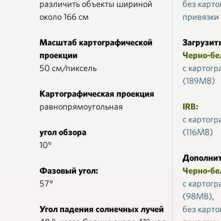
различить объекты шириной
без карт
около 166 см
привязки
Масштаб картографической
Загрузит
проекции
Черно-бе
50 см/пиксель
с картог
(189MB)
Картографическая проекция
равнопрямоугольная
IRB:
с картог
угол обзора
(116MB)
10°
Дополнит
Фазовый угол:
Черно-бе
57°
с картог
(98MB)
,
Угол падения солнечных лучей
без карт