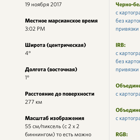
19 ноября 2017
Черно-б
с картог
Местное марсианское время
без карт
3:02 PM
привязки
Широта (центрическая)
IRB:
4°
с картог
без карт
Долгота (восточная)
привязки
1°
Объедине
Расстояние до поверхности
с картог
277 км
Объедин
Масштаб изображения
с картог
55 см/пиксель (с 2 x 2
биннингом) то есть можно
RGB: