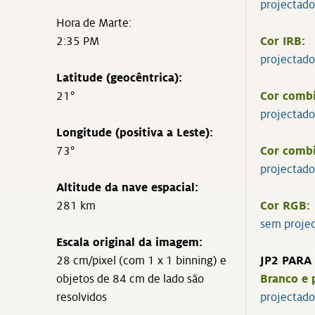
projectado
Hora de Marte:
2:35 PM
Cor IRB:
projectado
Latitude (geocêntrica):
21°
Cor combi
projectado
Longitude (positiva a Leste):
73°
Cor comb
projectado
Altitude da nave espacial:
281 km
Cor RGB:
sem proje
Escala original da imagem:
28 cm/pixel (com 1 x 1 binning) e
JP2 PARA
objetos de 84 cm de lado são
Branco e 
resolvidos
projectad