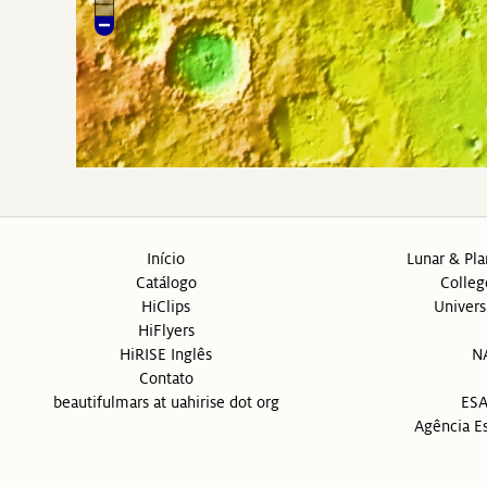
Início
Lunar & Pla
Catálogo
Colleg
HiClips
Univers
HiFlyers
HiRISE Inglês
N
Contato
beautifulmars at uahirise dot org
ESA
Agência Es