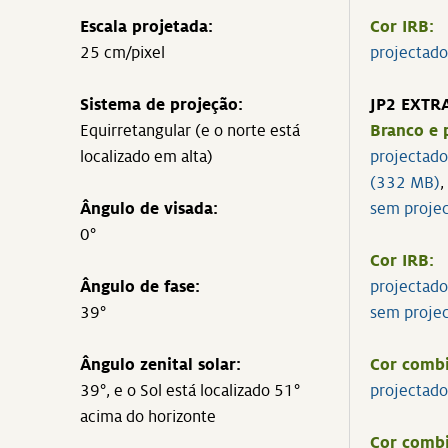
Escala projetada:
Cor IRB:
25 cm/pixel
projectad
Sistema de projeção:
JP2 EXTR
Equirretangular (e o norte está
Branco e 
localizado em alta)
projectado
(332 MB)
,
Ângulo de visada:
sem proje
0°
Cor IRB:
Ângulo de fase:
projectad
39°
sem proje
Ângulo zenital solar:
Cor combi
39°, e o Sol está localizado 51°
projectad
acima do horizonte
Cor comb