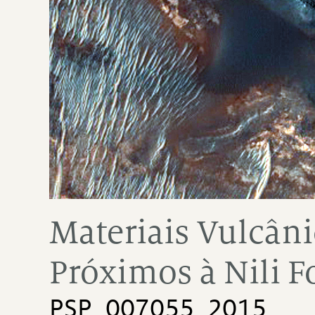
Materiais Vulcâni
Próximos à Nili F
PSP_007055_2015