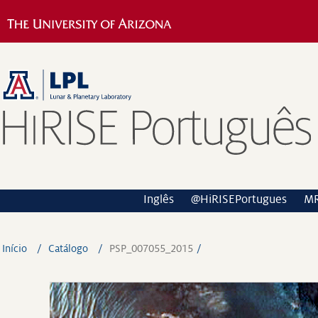
Inglês
@HiRISEPortugues
M
Início
Catálogo
PSP_007055_2015