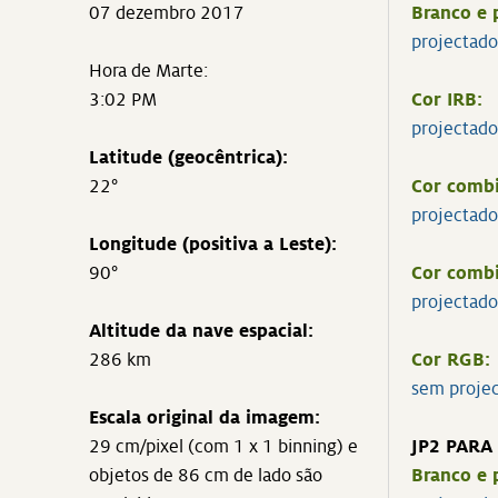
07 dezembro 2017
Branco e 
projectado
Hora de Marte:
3:02 PM
Cor IRB:
projectado
Latitude (geocêntrica):
22°
Cor combi
projectado
Longitude (positiva a Leste):
90°
Cor comb
projectado
Altitude da nave espacial:
286 km
Cor RGB:
sem proje
Escala original da imagem:
29 cm/pixel (com 1 x 1 binning) e
JP2 PARA
objetos de 86 cm de lado são
Branco e 