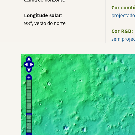
acima do horizonte
Cor comb
Longitude solar:
projectad
98°, verão do norte
Cor RGB:
sem proje