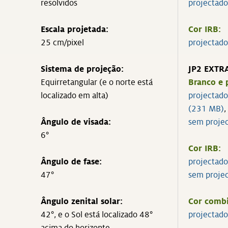
resolvidos
projectad
Escala projetada:
Cor IRB:
25 cm/pixel
projectad
Sistema de projeção:
JP2 EXTR
Equirretangular (e o norte está
Branco e 
localizado em alta)
projectado
(231 MB)
,
Ângulo de visada:
sem proje
6°
Cor IRB:
Ângulo de fase:
projectad
47°
sem proje
Ângulo zenital solar:
Cor combi
42°, e o Sol está localizado 48°
projectad