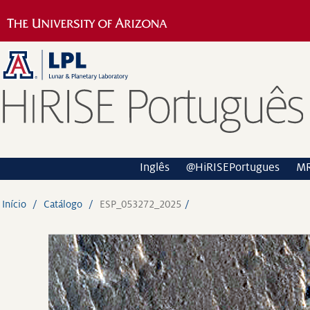
Inglês
@HiRISEPortugues
M
Início
Catálogo
ESP_053272_2025