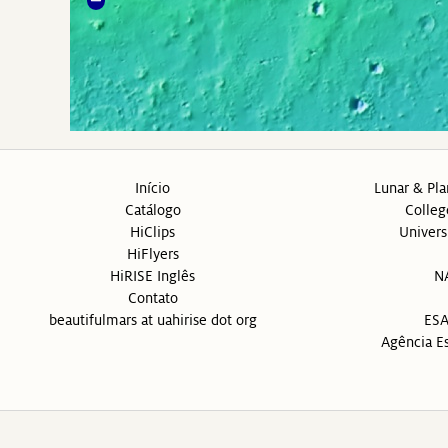
Início
Lunar & Pla
Catálogo
Colleg
HiClips
Univers
HiFlyers
HiRISE Inglês
N
Contato
beautifulmars at uahirise dot org
ESA
Agência Es