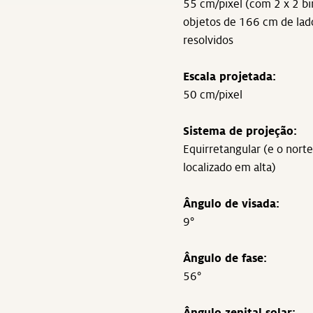
55 cm/pixel (com 2 x 2 bi
objetos de 166 cm de lad
resolvidos
Escala projetada:
50 cm/pixel
Sistema de projeção:
Equirretangular (e o norte
localizado em alta)
Ângulo de visada:
9°
Ângulo de fase:
56°