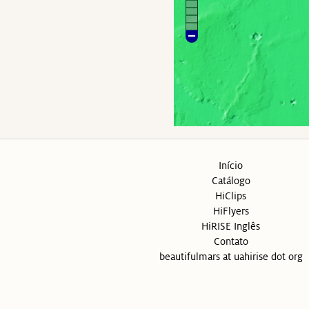
Início
Catálogo
HiClips
HiFlyers
HiRISE Inglês
Contato
beautifulmars at uahirise dot org