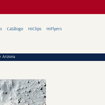
io
Catálogo
HiClips
HiFlyers
e Arizona