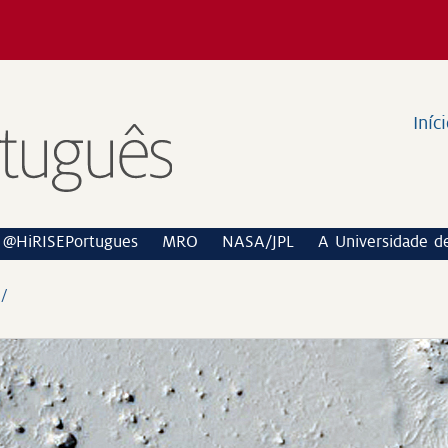
Iníc
@HiRISEPortugues
MRO
NASA/JPL
A Universidade d