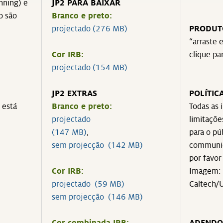
nning) e
JP2 PARA BAIXAR
o são
Branco e preto:
projectado (276 MB)
PRODUT
“arraste 
Cor IRB:
clique pa
projectado (154 MB)
JP2 EXTRAS
POLÍTIC
 está
Branco e preto:
Todas as 
projectado
limitações
(147 MB)
,
para o pú
sem projecção (142 MB)
communic
por favor 
Cor IRB:
Imagem: 
projectado (59 MB)
Caltech/
sem projecção (146 MB)