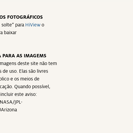
OS FOTOGRÁFICOS
e solte” para
HiView
o
ra baixar
A PARA AS IMAGEMS
imagens deste site não tem
 de uso. Elas são livres
blico e os meios de
ação. Quando possível,
incluir este aviso:
NASA/JPL-
UArizona