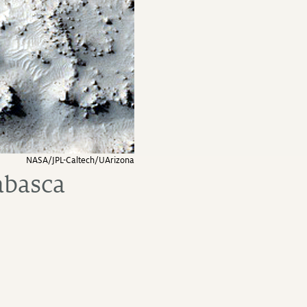
NASA/JPL-Caltech/UArizona
abasca