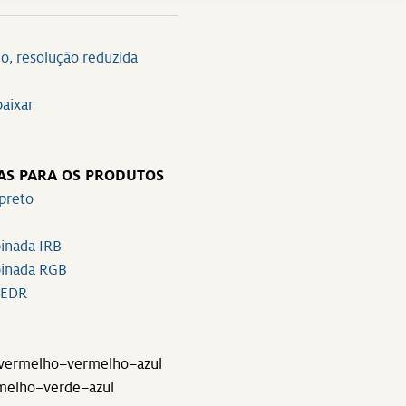
o, resolução reduzida
baixar
AS PARA OS PRODUTOS
preto
inada IRB
inada RGB
 EDR
ravermelho–vermelho–azul
melho–verde–azul