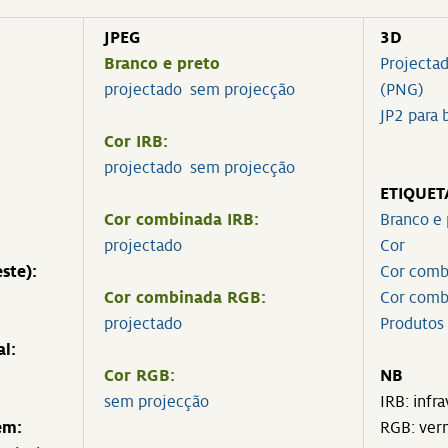
JPEG
3D
Branco e preto
Projectad
projectado
sem projecção
(PNG)
JP2 para 
Cor IRB:
projectado
sem projecção
ETIQUET
Cor combinada IRB:
Branco e 
projectado
Cor
ste):
Cor comb
Cor combinada RGB:
Cor comb
projectado
Produtos
al:
Cor RGB:
NB
sem projecção
IRB: inf
em:
RGB: ver