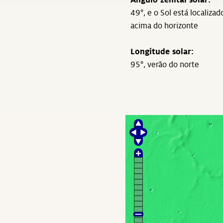
Ângulo zenital solar:
49°, e o Sol está localizad
acima do horizonte
Longitude solar:
95°, verão do norte