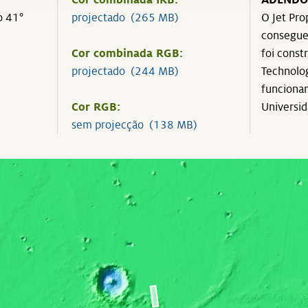
Cor combinada IRB:
ADENDO
o 41°
projectado (265 MB)
O Jet Pro
consegue
Cor combinada RGB:
foi const
projectado (244 MB)
Technolog
funcionam
Cor RGB:
Universid
sem projecção (138 MB)