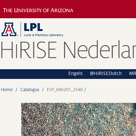
Engels
@HiRISEDutch
M
Home
Catalogus
ESP_046201_2540