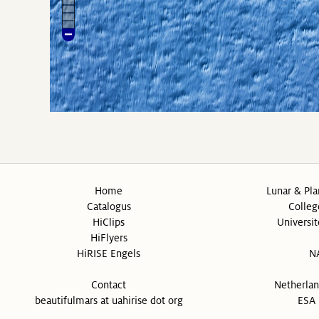
Home
Lunar & Pla
Catalogus
Colleg
HiClips
Universit
HiFlyers
HiRISE Engels
N
Contact
Netherlan
beautifulmars at uahirise dot org
ESA 