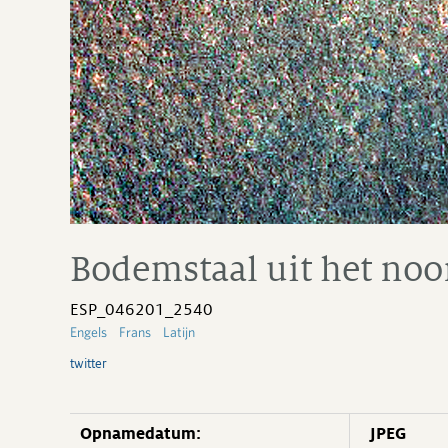
Bodemstaal uit het no
ESP_046201_2540
Engels
Frans
Latijn
twitter
Opnamedatum:
JPEG