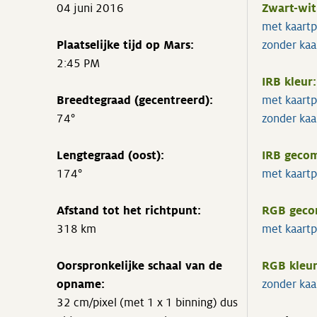
04 juni 2016
Zwart-wit
met kaartp
Plaatselijke tijd op Mars:
zonder kaa
2:45 PM
IRB kleur:
Breedtegraad (gecentreerd):
met kaartp
74°
zonder kaa
Lengtegraad (oost):
IRB gecom
174°
met kaartp
Afstand tot het richtpunt:
RGB geco
318 km
met kaartp
Oorspronkelijke schaal van de
RGB kleur
opname:
zonder kaa
32 cm/pixel (met 1 x 1 binning) dus