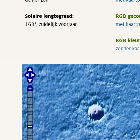
de horizon
met kaart
Solaire lengtegraad:
RGB geco
163°, zuidelijk voorjaar
met kaart
RGB kleur
zonder kaa