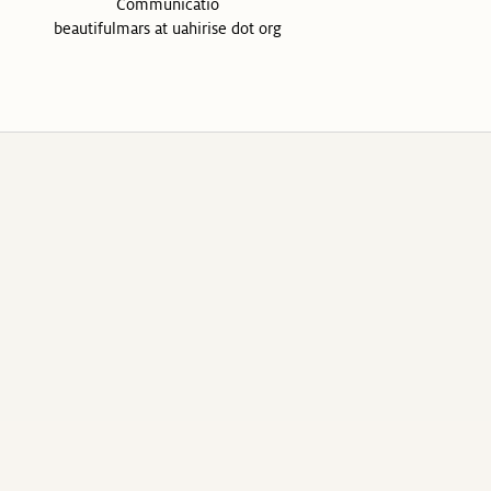
Communicatio
beautifulmars at uahirise dot org