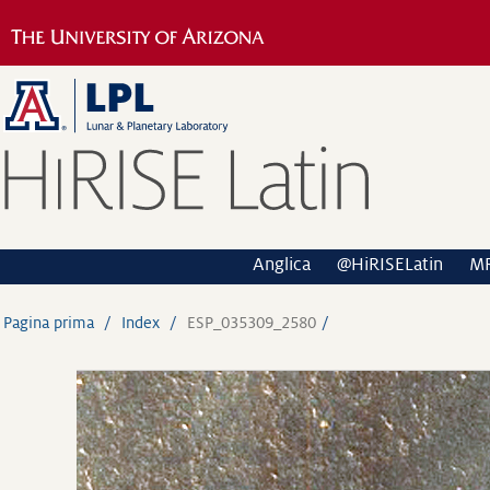
Anglica
@HiRISELatin
M
Pagina prima
Index
ESP_035309_2580