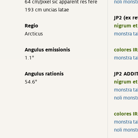
64 cm/pixel sic apparent res fere
noli monst
193 cm uncias latae
JP2 (ex r
Regio
nigrum et
Arcticus
monstra t
Angulus emissionis
colores I
1.1°
monstra t
Angulus rationis
JP2 ADDIT
54.6°
nigrum et
monstra t
noli mons
colores I
monstra t
noli mons