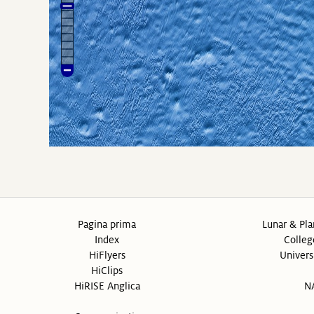
Pagina prima
Lunar & Pla
Index
Colleg
HiFlyers
Univers
HiClips
HiRISE Anglica
N