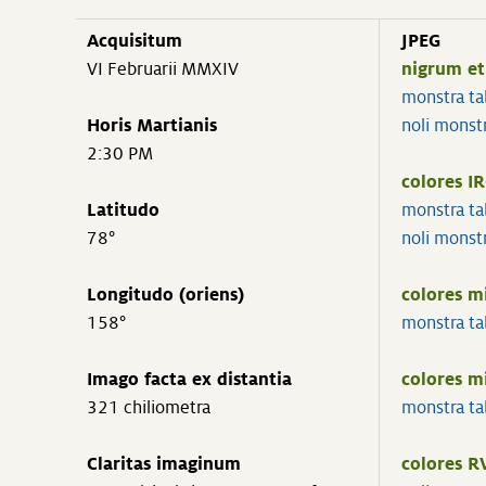
Acquisitum
JPEG
VI Februarii MMXIV
nigrum e
monstra t
Horis Martianis
noli monst
2:30 PM
colores I
Latitudo
monstra t
78°
noli monst
Longitudo (oriens)
colores m
158°
monstra t
Imago facta ex distantia
colores m
321 chiliometra
monstra t
Claritas imaginum
colores R