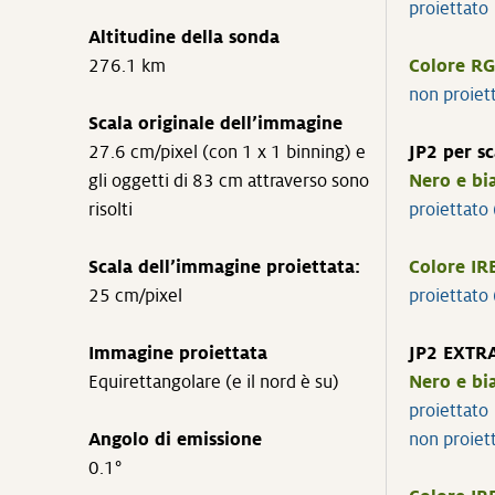
proiettato
Altitudine della sonda
276.1 km
Colore RG
non proiet
Scala originale dell’immagine
27.6 cm/pixel (con 1 x 1 binning) e
JP2 per sc
gli oggetti di 83 cm attraverso sono
Nero e bi
risolti
proiettato
Scala dell’immagine proiettata:
Colore IR
25 cm/pixel
proiettato
Immagine proiettata
JP2 EXTR
Equirettangolare (e il nord è su)
Nero e bi
proiettat
Angolo di emissione
non proie
0.1°