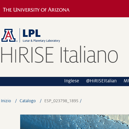
Inglese
@HiRISEItalian
M
Inizio
Catalogo
ESP_023798_1895