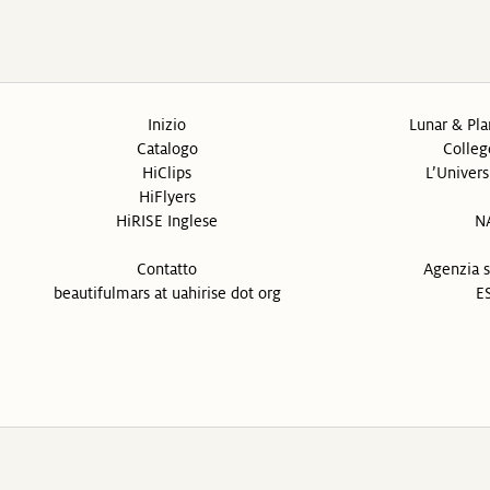
Inizio
Lunar & Pla
Catalogo
Colleg
HiClips
L’Univers
HiFlyers
HiRISE Inglese
N
Contatto
Agenzia s
beautifulmars at uahirise dot org
ES