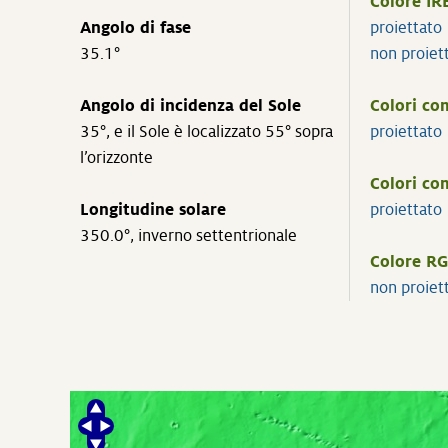
Colore IR
Angolo di fase
proiettat
35.1°
non proie
Angolo di incidenza del Sole
Colori co
35°, e il Sole è localizzato 55° sopra
proiettat
l’orizzonte
Colori co
Longitudine solare
proiettat
350.0°, inverno settentrionale
Colore RG
non proie