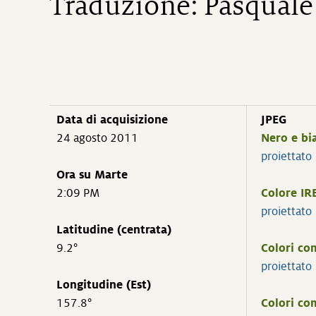
Traduzione: Pasquale 
Data di acquisizione
JPEG
24 agosto 2011
Nero e bi
proiettato
Ora su Marte
2:09 PM
Colore IR
proiettato
Latitudine (centrata)
9.2°
Colori co
proiettato
Longitudine (Est)
157.8°
Colori co