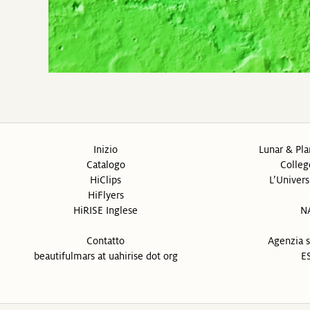
Inizio
Lunar & Pla
Catalogo
Colleg
HiClips
L’Univers
HiFlyers
HiRISE Inglese
N
Contatto
Agenzia s
beautifulmars at uahirise dot org
ES