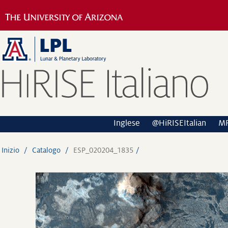
Inglese
@HiRISEItalian
M
Inizio
Catalogo
ESP_020204_1835