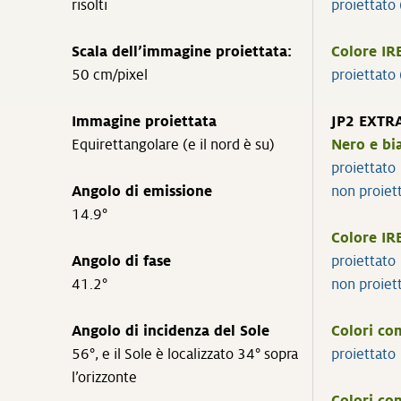
risolti
proiettato
Scala dell’immagine proiettata:
Colore IR
50 cm/pixel
proiettato
Immagine proiettata
JP2 EXTR
Equirettangolare (e il nord è su)
Nero e bi
proiettat
Angolo di emissione
non proie
14.9°
Colore IR
Angolo di fase
proiettato
41.2°
non proiet
Angolo di incidenza del Sole
Colori co
56°, e il Sole è localizzato 34° sopra
proiettat
l’orizzonte