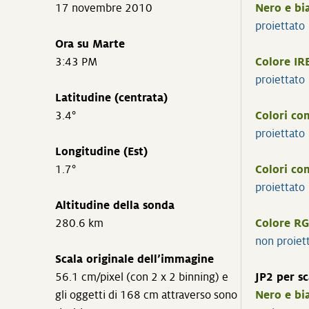
17 novembre 2010
Nero e bi
proiettato
Ora su Marte
3:43 PM
Colore IR
proiettato
Latitudine (centrata)
3.4°
Colori co
proiettato
Longitudine (Est)
1.7°
Colori co
proiettato
Altitudine della sonda
280.6 km
Colore RG
non proiet
Scala originale dell’immagine
56.1 cm/pixel (con 2 x 2 binning) e
JP2 per sc
gli oggetti di 168 cm attraverso sono
Nero e bi