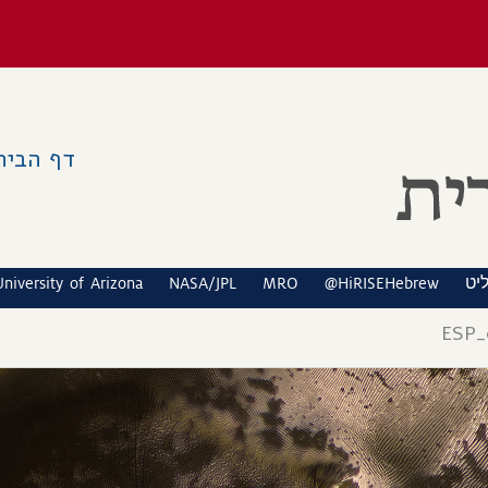
דף הבית
יט
University of Arizona
NASA/JPL
MRO
@HiRISEHebrew
ESP_