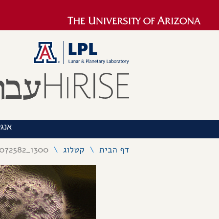
אנגל
דף הבית
\
קטלוג
\
072582_1300