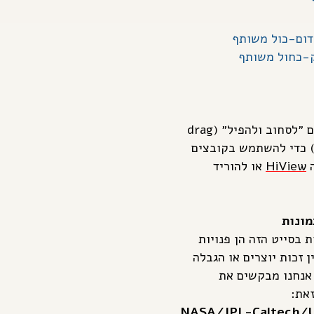
דום-כול משותף
ק-כחול משותף
אתם יכולים ״לסחוב ולהפיל״ (drag
and dro) כדי להשתמש בקובצים
ה
HiView
או להוריד
מונות
 בסייט הזה הן פנויות
ן זכות יוצרים או הגבלה
אנחנו מבקשים את
את:
NASA/JPL-Caltech/U