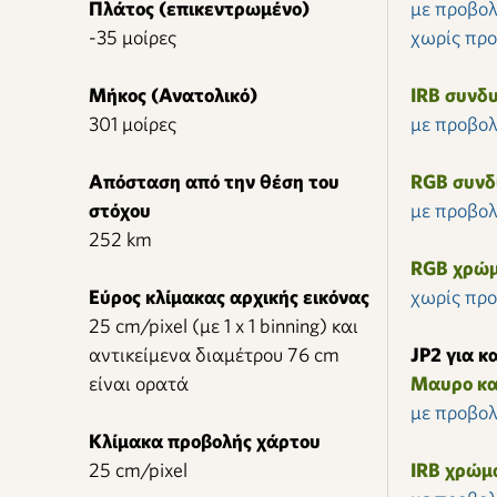
Πλάτος (επικεντρωμένο)
με προβολ
-35 μοίρες
χωρίς πρ
Μήκος (Ανατολικό)
IRB συνδ
301 μοίρες
με προβολ
Απόσταση από την θέση του
RGB συνδ
στόχου
με προβολ
252 km
RGB χρώμ
Εύρος κλίμακας αρχικής εικόνας
χωρίς πρ
25 cm/pixel (με 1 x 1 binning) και
αντικείμενα διαμέτρου 76 cm
JP2 για 
είναι ορατά
Μαυρο κα
με προβολ
Κλίμακα προβολής χάρτου
25 cm/pixel
IRB χρώμ