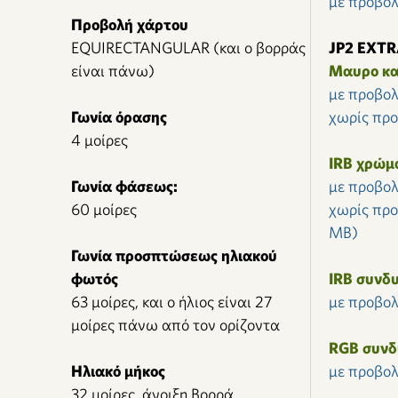
με προβο
Προβολή χάρτου
EQUIRECTANGULAR (και ο βορράς
JP2 EXT
είναι πάνω)
Μαυρο κα
με προβο
Γωνία όρασης
χωρίς πρ
4 μοίρες
IRB χρώμ
Γωνία φάσεως:
με προβο
60 μοίρες
χωρίς πρ
MB)
Γωνία προσπτώσεως ηλιακού
φωτός
IRB συνδ
63 μοίρες, και ο ήλιος είναι 27
με προβολ
μοίρες πάνω από τον ορίζοντα
RGB συνδ
Ηλιακό μήκος
με προβολ
32 μοίρες, άνοιξη Βορρά