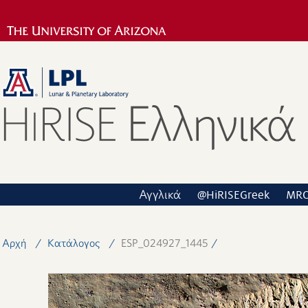
Αγγλικά
@HiRISEGreek
MR
Αρχή
Κατάλογος
ESP_024927_1445