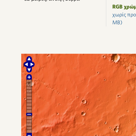
RGB χρώμ
χωρίς πρ
MB)