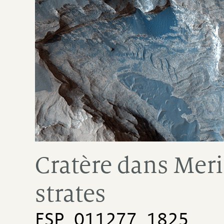
Cratère dans Mer
strates
ESP_011277_1825