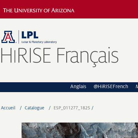
Anglais
@HiRISEFrench
Accueil
Catalogue
ESP_011277_1825