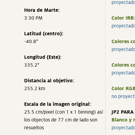
proyectad
Hora de Marte:
3:30 PM
Color IRB
proyectad
Latitud (centro):
-40.8°
Colores c
proyectad
Longitud (Este):
335.2°
Colores 
proyectad
Distancia al objetivo:
255.2 km
Color RGB
no proyec
Escala de la imagen original:
25.5 cm/pixel (con 1 x 1 binning) así
JP2 PARA
los objectos de 77 cm de lado son
Blanco y 
resueltos
proyectad