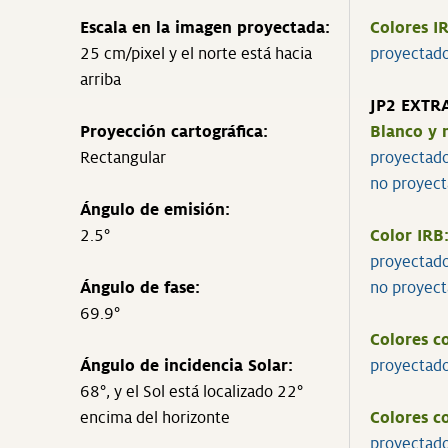
Escala en la imagen proyectada:
Colores I
25 cm/pixel y el norte está hacia
proyectad
arriba
JP2 EXTR
Proyección cartográfica:
Blanco y 
Rectangular
proyectad
no proyec
Ángulo de emisión:
2.5°
Color IRB
proyectad
Ángulo de fase:
no proyec
69.9°
Colores c
Ángulo de incidencia Solar:
proyectad
68°, y el Sol está localizado 22°
encima del horizonte
Colores 
proyectad