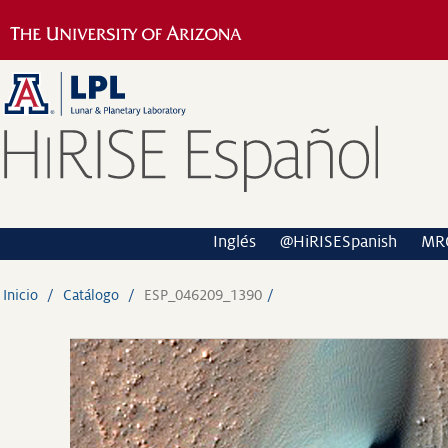
Inglés
@HiRISESpanish
MR
Inicio
Catálogo
ESP_046209_1390