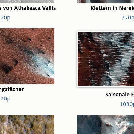
e von Athabasca Vallis
Klettern in Ner
720p
720
ngsfächer
Saisonale 
720p
1080