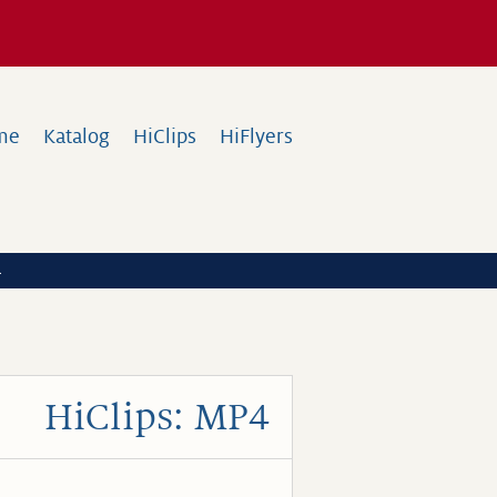
me
Katalog
HiClips
HiFlyers
a
HiClips: MP4