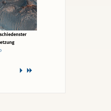
schiedenster
etzung
p