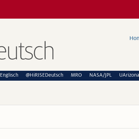
Ho
Englisch
@HiRISEDeutsch
MRO
NASA/JPL
UArizon