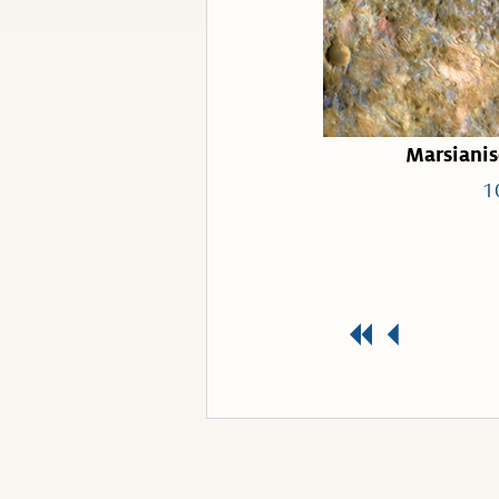
Marsiani
1