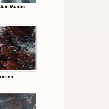
eidum Montes
p
Erosion
p