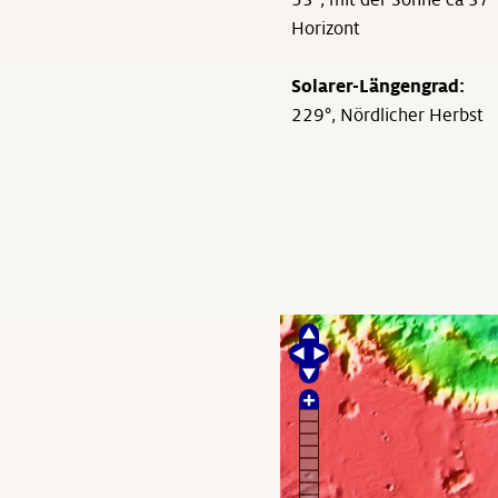
53°, mit der Sonne ca 37
Horizont
Solarer-Längengrad:
229°, Nördlicher Herbst