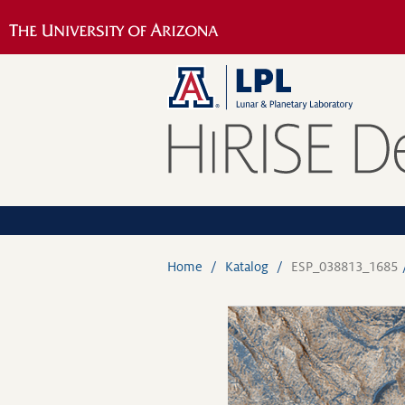
Home
Katalog
ESP_038813_1685