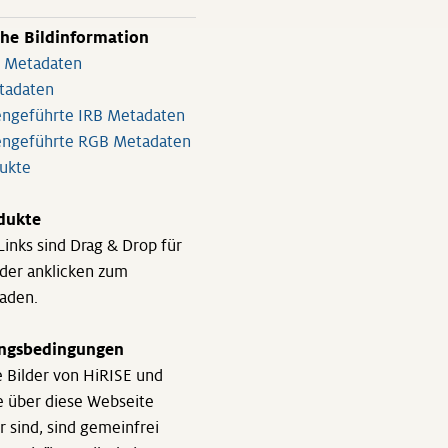
che Bildinformation
a Metadaten
tadaten
geführte IRB Metadaten
ngeführte RGB Metadaten
ukte
dukte
-Links sind Drag & Drop für
oder anklicken zum
laden.
ngsbedingungen
 Bilder von HiRISE und
e über diese Webseite
r sind, sind gemeinfrei