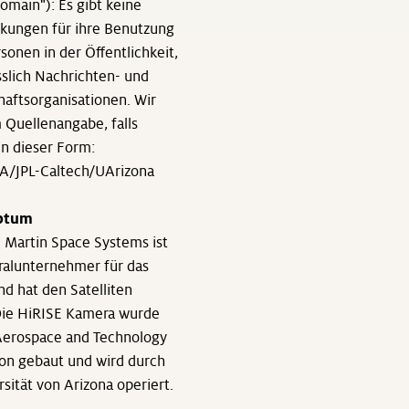
domain"): Es gibt keine
nkungen für ihre Benutzung
sonen in der Öffentlichkeit,
sslich Nachrichten- und
aftsorganisationen. Wir
 Quellenangabe, falls
in dieser Form:
SA/JPL-Caltech/UArizona
iptum
 Martin Space Systems ist
ralunternehmer für das
nd hat den Satelliten
 Die HiRISE Kamera wurde
 Aerospace and Technology
on gebaut und wird durch
rsität von Arizona operiert.