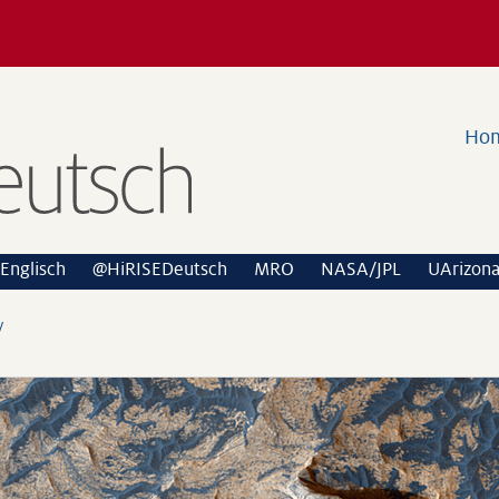
Ho
Englisch
@HiRISEDeutsch
MRO
NASA/JPL
UArizon