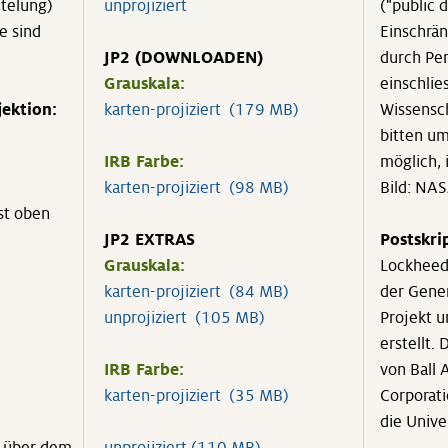
ttelung)
unprojiziert
("public 
e sind
Einschrä
JP2 (DOWNLOADEN)
durch Per
Grauskala:
einschlie
ektion:
karten-projiziert (179 MB)
Wissensch
bitten um
IRB Farbe:
möglich, 
karten-projiziert (98 MB)
Bild: NA
st oben
JP2 EXTRAS
Postskr
Grauskala:
Lockheed
karten-projiziert (84 MB)
der Gene
unprojiziert (105 MB)
Projekt u
erstellt.
IRB Farbe:
von Ball
karten-projiziert (35 MB)
Corporati
die Unive