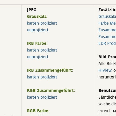
JPEG
Zusätzli
Grauskala
Grauskal
karten-projiziert
Farbe Me
unprojiziert
Zusammen
Zusamme
IRB Farbe:
EDR Prod
karten-projiziert
unprojiziert
Bild-Pro
Alle Bild
IRB Zusammengeführt:
HiView
, 
karten-projiziert
herunter
RGB Zusammengeführt:
Benutzu
karten-projiziert
Sämtliche
solche di
RGB Farbe:
erreichba