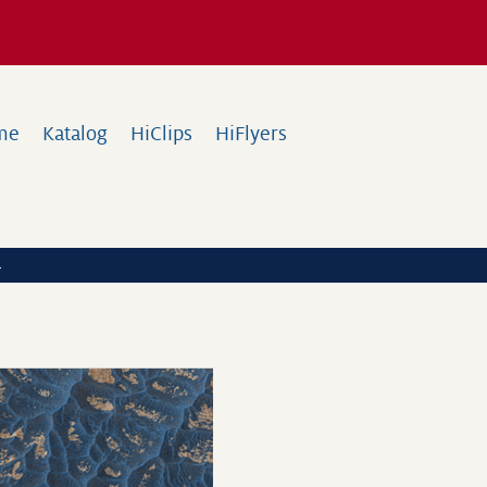
me
Katalog
HiClips
HiFlyers
a