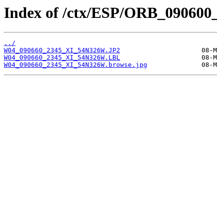
Index of /ctx/ESP/ORB_090600
../
W04_090660_2345_XI_54N326W.JP2
W04_090660_2345_XI_54N326W.LBL
W04_090660_2345_XI_54N326W.browse.jpg