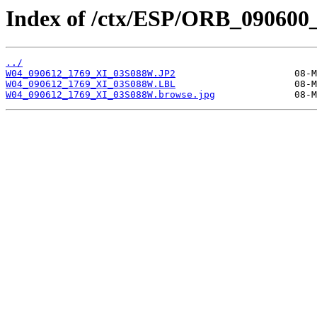
Index of /ctx/ESP/ORB_090600
../
W04_090612_1769_XI_03S088W.JP2
W04_090612_1769_XI_03S088W.LBL
W04_090612_1769_XI_03S088W.browse.jpg