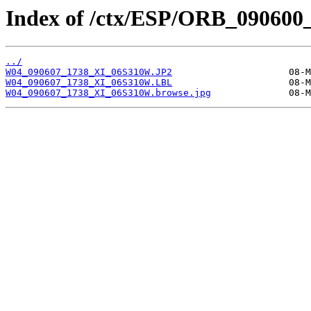
Index of /ctx/ESP/ORB_090600
../
W04_090607_1738_XI_06S310W.JP2
W04_090607_1738_XI_06S310W.LBL
W04_090607_1738_XI_06S310W.browse.jpg