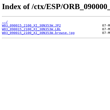
Index of /ctx/ESP/ORB_090000
../
W03_090015_2100_XI_30N353W.JP2
W03_090015_2100_XI_30N353W.LBL
W03_090015_2100_XI_30N353W.browse.jpg