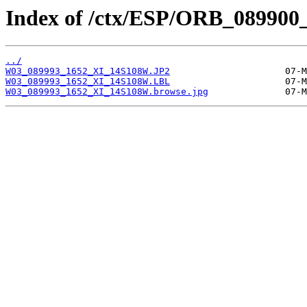
Index of /ctx/ESP/ORB_089900
../
W03_089993_1652_XI_14S108W.JP2
W03_089993_1652_XI_14S108W.LBL
W03_089993_1652_XI_14S108W.browse.jpg