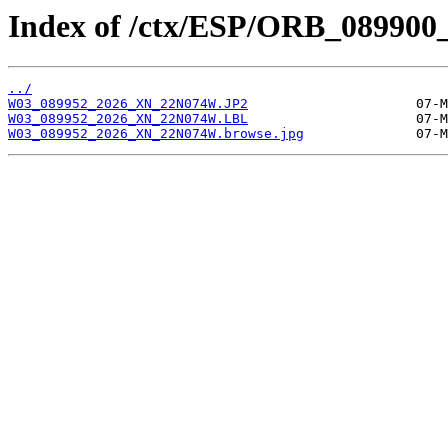
Index of /ctx/ESP/ORB_089900
../
W03_089952_2026_XN_22N074W.JP2
W03_089952_2026_XN_22N074W.LBL
W03_089952_2026_XN_22N074W.browse.jpg