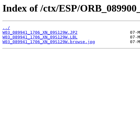
Index of /ctx/ESP/ORB_089900
../
W03_089941_1706_XN_09S129W.JP2
W03_089941_1706_XN_09S129W.LBL
W03_089941_1706_XN_09S129W.browse.jpg