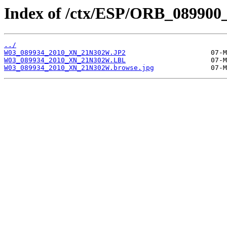
Index of /ctx/ESP/ORB_089900
../
W03_089934_2010_XN_21N302W.JP2
W03_089934_2010_XN_21N302W.LBL
W03_089934_2010_XN_21N302W.browse.jpg