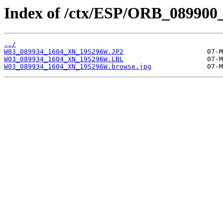
Index of /ctx/ESP/ORB_089900
../
W03_089934_1604_XN_19S296W.JP2
W03_089934_1604_XN_19S296W.LBL
W03_089934_1604_XN_19S296W.browse.jpg