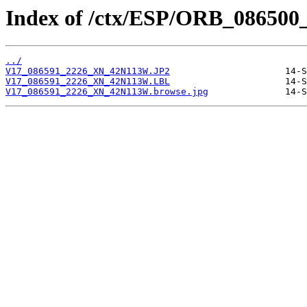
Index of /ctx/ESP/ORB_086500
../
V17_086591_2226_XN_42N113W.JP2
V17_086591_2226_XN_42N113W.LBL
V17_086591_2226_XN_42N113W.browse.jpg