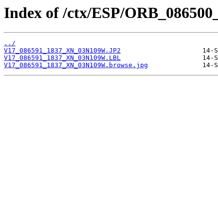
Index of /ctx/ESP/ORB_086500
../
V17_086591_1837_XN_03N109W.JP2
V17_086591_1837_XN_03N109W.LBL
V17_086591_1837_XN_03N109W.browse.jpg