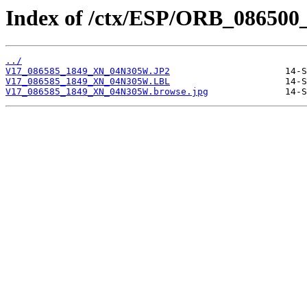
Index of /ctx/ESP/ORB_086500
../
V17_086585_1849_XN_04N305W.JP2
V17_086585_1849_XN_04N305W.LBL
V17_086585_1849_XN_04N305W.browse.jpg