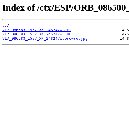
Index of /ctx/ESP/ORB_086500
../
V17_086583_1557_XN_24S247W.JP2
V17_086583_1557_XN_24S247W.LBL
V17_086583_1557_XN_24S247W.browse.jpg