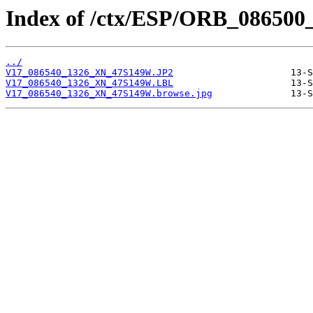
Index of /ctx/ESP/ORB_086500
../
V17_086540_1326_XN_47S149W.JP2
V17_086540_1326_XN_47S149W.LBL
V17_086540_1326_XN_47S149W.browse.jpg