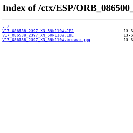
Index of /ctx/ESP/ORB_086500
../
V17_086538_2397_XN_59N110W.JP2
V17_086538_2397_XN_59N110W.LBL
V17_086538_2397_XN_59N110W.browse.jpg