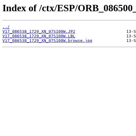
Index of /ctx/ESP/ORB_086500
../
V17_086538_1729_XN_07S100W.JP2
V17_086538_1729_XN_07S100W.LBL
V17_086538_1729_XN_07S100W.browse.jpg