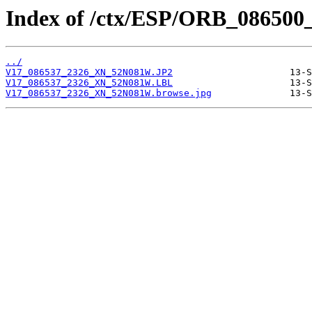
Index of /ctx/ESP/ORB_086500
../
V17_086537_2326_XN_52N081W.JP2
V17_086537_2326_XN_52N081W.LBL
V17_086537_2326_XN_52N081W.browse.jpg