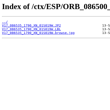
Index of /ctx/ESP/ORB_086500
../
V17_086535_1790_XN_01S019W.JP2
V17_086535_1790_XN_01S019W.LBL
V17_086535_1790_XN_01S019W.browse.jpg