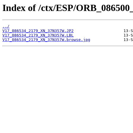
Index of /ctx/ESP/ORB_086500
../
V17_086534_2179_XN_37N357W.JP2
V17_086534_2179_XN_37N357W.LBL
V17_086534_2179_XN_37N357W.browse.jpg