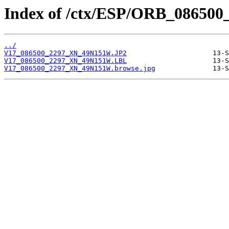
Index of /ctx/ESP/ORB_086500
../
V17_086500_2297_XN_49N151W.JP2
V17_086500_2297_XN_49N151W.LBL
V17_086500_2297_XN_49N151W.browse.jpg