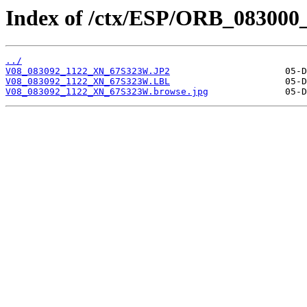
Index of /ctx/ESP/ORB_083000
../
V08_083092_1122_XN_67S323W.JP2
V08_083092_1122_XN_67S323W.LBL
V08_083092_1122_XN_67S323W.browse.jpg