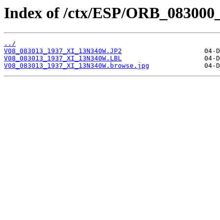
Index of /ctx/ESP/ORB_083000
../
V08_083013_1937_XI_13N340W.JP2
V08_083013_1937_XI_13N340W.LBL
V08_083013_1937_XI_13N340W.browse.jpg