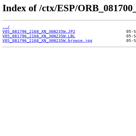
Index of /ctx/ESP/ORB_081700
../
V05_081796_2168_XN_36N235W.JP2
V05_081796_2168_XN_36N235W.LBL
V05_081796_2168_XN_36N235W.browse.jpg