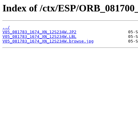
Index of /ctx/ESP/ORB_081700
../
V05_081783_1674_XN_12S234W.JP2
V05_081783_1674_XN_12S234W.LBL
V05_081783_1674_XN_12S234W.browse.jpg