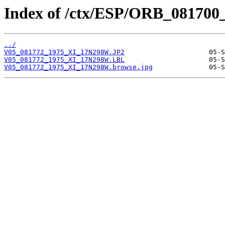
Index of /ctx/ESP/ORB_081700
../
V05_081772_1975_XI_17N298W.JP2
V05_081772_1975_XI_17N298W.LBL
V05_081772_1975_XI_17N298W.browse.jpg