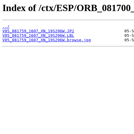
Index of /ctx/ESP/ORB_081700
../
V05_081759_1607_XN_19S296W.JP2
V05_081759_1607_XN_19S296W.LBL
V05_081759_1607_XN_19S296W.browse.jpg