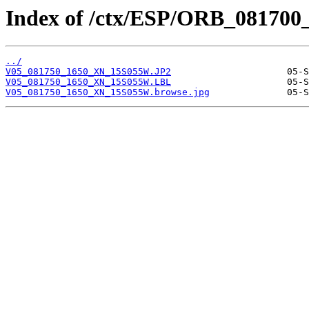
Index of /ctx/ESP/ORB_081700
../
V05_081750_1650_XN_15S055W.JP2
V05_081750_1650_XN_15S055W.LBL
V05_081750_1650_XN_15S055W.browse.jpg