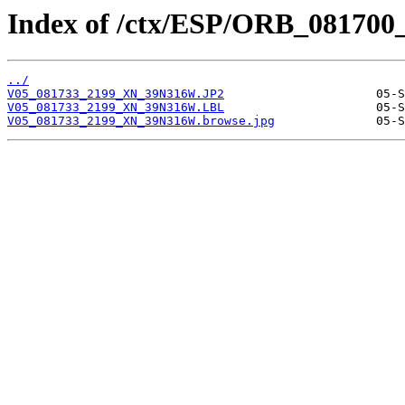
Index of /ctx/ESP/ORB_081700
../
V05_081733_2199_XN_39N316W.JP2
V05_081733_2199_XN_39N316W.LBL
V05_081733_2199_XN_39N316W.browse.jpg