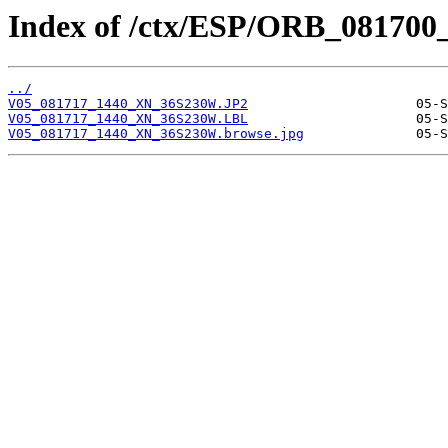
Index of /ctx/ESP/ORB_081700
../
V05_081717_1440_XN_36S230W.JP2
V05_081717_1440_XN_36S230W.LBL
V05_081717_1440_XN_36S230W.browse.jpg