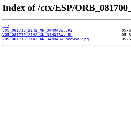
Index of /ctx/ESP/ORB_081700
../
V05_081710_2142_XN_34N048W.JP2
V05_081710_2142_XN_34N048W.LBL
V05_081710_2142_XN_34N048W.browse.jpg