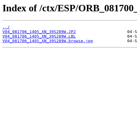
Index of /ctx/ESP/ORB_081700
../
V04_081706_1405_XN_39S289W.JP2
V04_081706_1405_XN_39S289W.LBL
V04_081706_1405_XN_39S289W.browse.jpg