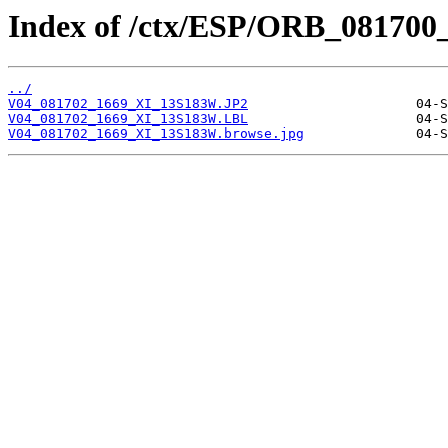
Index of /ctx/ESP/ORB_081700
../
V04_081702_1669_XI_13S183W.JP2
V04_081702_1669_XI_13S183W.LBL
V04_081702_1669_XI_13S183W.browse.jpg