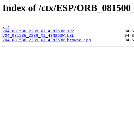
Index of /ctx/ESP/ORB_081500
../
V04_081586_2239_XI_43N263W.JP2
V04_081586_2239_XI_43N263W.LBL
V04_081586_2239_XI_43N263W.browse.jpg