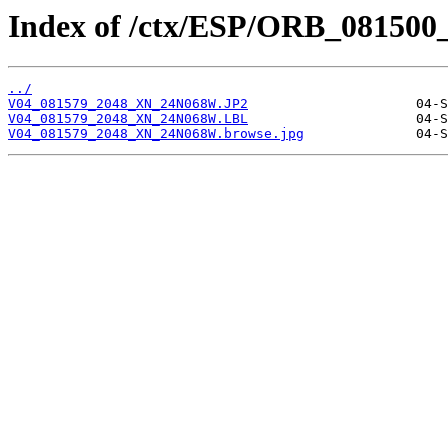
Index of /ctx/ESP/ORB_081500
../
V04_081579_2048_XN_24N068W.JP2
V04_081579_2048_XN_24N068W.LBL
V04_081579_2048_XN_24N068W.browse.jpg